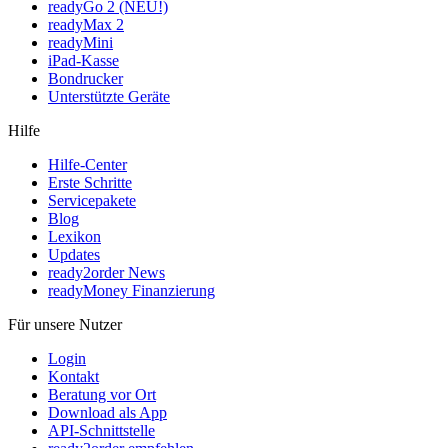
readyGo 2 (NEU!)
readyMax 2
readyMini
iPad-Kasse
Bondrucker
Unterstützte Geräte
Hilfe
Hilfe-Center
Erste Schritte
Servicepakete
Blog
Lexikon
Updates
ready2order News
readyMoney Finanzierung
Für unsere Nutzer
Login
Kontakt
Beratung vor Ort
Download als App
API-Schnittstelle