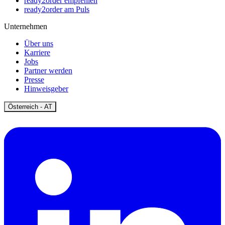
ready2order empfehlen
ready2order am Puls
Unternehmen
Über uns
Karriere
Jobs
Partner werden
Presse
Hinweisgeber
Open
Österreich - AT