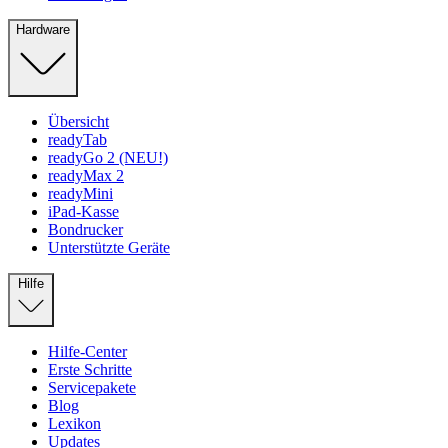
Hardware
Übersicht
readyTab
readyGo 2 (NEU!)
readyMax 2
readyMini
iPad-Kasse
Bondrucker
Unterstützte Geräte
Hilfe
Hilfe-Center
Erste Schritte
Servicepakete
Blog
Lexikon
Updates