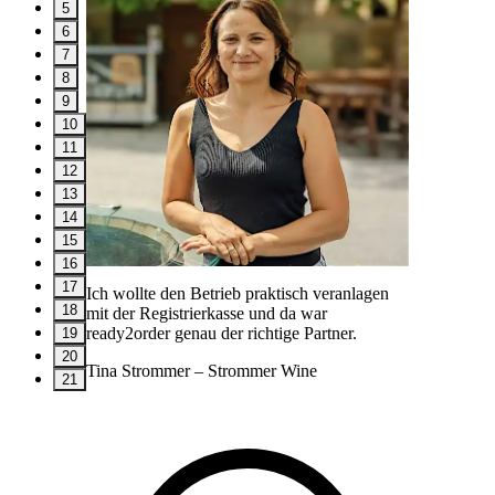
5
6
7
8
9
10
11
12
13
14
15
16
17
Ich wollte den Betrieb praktisch veranlagen
18
mit der Registrierkasse und da war
ready2order genau der richtige Partner.
19
20
Tina Strommer
– Strommer Wine
21