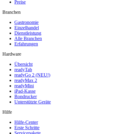
Preise
Branchen
Gastronomie
Einzelhandel
Dienstleistung
Alle Branchen
Erfahrungen
Hardware
Übersicht
readyTab
readyGo 2 (NEU!)
readyMax 2
readyMini
iPad-Kasse
Bondrucker
Unterstützte Geräte
Hilfe
Hilfe-Center
Erste Schritte
Servicepakete