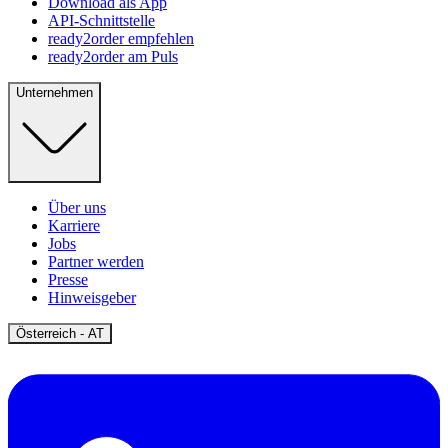
Download als App
API-Schnittstelle
ready2order empfehlen
ready2order am Puls
Unternehmen
Über uns
Karriere
Jobs
Partner werden
Presse
Hinweisgeber
Open
Österreich - AT