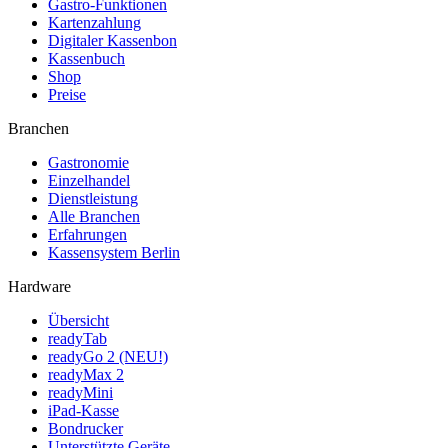
Gastro-Funktionen
Kartenzahlung
Digitaler Kassenbon
Kassenbuch
Shop
Preise
Branchen
Gastronomie
Einzelhandel
Dienstleistung
Alle Branchen
Erfahrungen
Kassensystem Berlin
Hardware
Übersicht
readyTab
readyGo 2 (NEU!)
readyMax 2
readyMini
iPad-Kasse
Bondrucker
Unterstützte Geräte