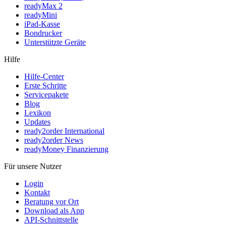
readyMax 2
readyMini
iPad-Kasse
Bondrucker
Unterstützte Geräte
Hilfe
Hilfe-Center
Erste Schritte
Servicepakete
Blog
Lexikon
Updates
ready2order International
ready2order News
readyMoney Finanzierung
Für unsere Nutzer
Login
Kontakt
Beratung vor Ort
Download als App
API-Schnittstelle