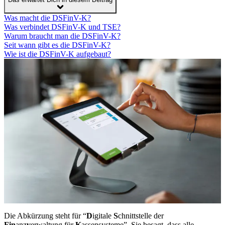
Was macht die DSFinV-K?
Was verbindet DSFinV-K und TSE?
Warum braucht man die DSFinV-K?
Seit wann gibt es die DSFinV-K?
Wie ist die DSFinV-K aufgebaut?
Die Abkürzung steht für “
D
igitale
S
chnittstelle der
Fin
anz
v
erwaltung für
K
assensysteme”. Sie besagt, dass alle