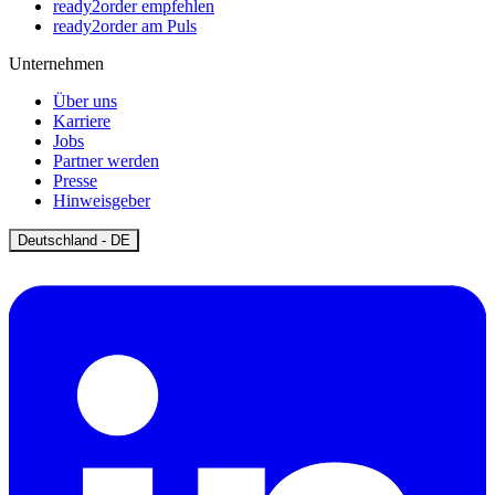
ready2order empfehlen
ready2order am Puls
Unternehmen
Über uns
Karriere
Jobs
Partner werden
Presse
Hinweisgeber
Open
Deutschland - DE