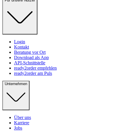
Für unsere Nutzer
Login
Kontakt
Beratung vor Ort
Download als App
API-Schnittstelle
ready2order empfehlen
ready2order am Puls
Unternehmen
Über uns
Karriere
Jobs