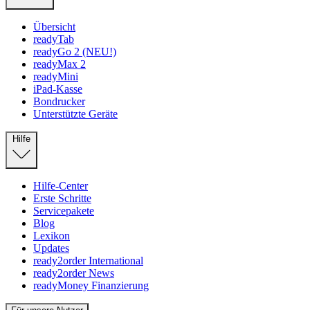
Übersicht
readyTab
readyGo 2 (NEU!)
readyMax 2
readyMini
iPad-Kasse
Bondrucker
Unterstützte Geräte
Hilfe
Hilfe-Center
Erste Schritte
Servicepakete
Blog
Lexikon
Updates
ready2order International
ready2order News
readyMoney Finanzierung