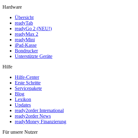
Hardware
Übersicht
readyTab
readyGo 2 (NEU!)
readyMax 2
readyMini
iPad-Kasse
Bondrucker
Unterstützte Geräte
Hilfe
Hilfe-Center
Erste Schritte
Servicepakete
Blog
Lexikon
Updates
ready2order International
ready2order News
readyMoney Finanzierung
Für unsere Nutzer