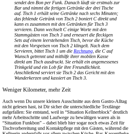
sendet den Bon per Funk. Danach läuft sie erstmals zur
Bar und nimmt die fertigen Getränke der drei Tische
auf. Tisch 1 erhält seine Getränke nach sechs Minuten;
das fehlende Getränk von Tisch 2 boniert C direkt und
kann es zusammen mit den Getränken für Tisch 3
servieren. Dann wechselt C einige Worte mit den
Stammgästen von Tisch 3 und erneuert die fleckigen
Sets auf einem leerstehenden Tisch, bevor die Küche
mit den Vorspeisen von Tisch 2 klingelt. Nach dem
Servieren, bittet Tisch 1 um die
Rechnung
, die C auf
Wunsch getrennt und mithilfe ihrer mobilen Kasse
direkt am Tisch ausdruckt. Sie erhält ein angemessenes
Trinkgeld und ein Lob für ihre Freundlichkeit.
Anschließend serviert sie Tisch 2 das Gericht mit den
Wunderkerzen und kassiert an Tisch 3.
Weniger Kilometer, mehr Zeit
Auch wenn Du unsere kleinen Ausschnitte aus dem Gastro-Alltag
nicht gelesen hast, ist Dir sicher die unterschiedliche Textlänge
aufgefallen: Sie entstand, weil in “Situation Kellnerblock” deutlich
mehr Arbeitsschritte und Laufwege zu bewältigen waren als in
“Situation Funkbon” – dabei blieb hier sogar noch etwas Zeit für
Tischvorbereitung und Kontaktpflege mit den Gästen, während die
Kellnerin andernfalls vor allem zwischen Küche, Bar, Kassentheke