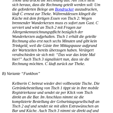
Theke und druckt die Rechnung aus. Am Tisch stellt
sich heraus, dass die Rechnung geteilt werden soll: Um
die geforderten Belege am
Bondrucker
auszudrucken,
läuft C erneut zur Theke. Währenddessen klingelt die
Küche mit dem fertigen Essen von Tisch 2: Wegen
brennender Wunderkerzen muss es sofort zum Gast. C
serviert und wird an Tisch 2 mit Fragen zur
Allergenkennzeichnungspflicht
bezüglich der
Wunderkerzen aufgehalten. Tisch 1 erhält die geteilte
Rechnung also erst nach sechs Minuten und gibt kein
Trinkgeld, weil die Gäste ihre Mittagspause aufgrund
der Wartezeiten bereits überzogen haben. Verärgert
verabschieden sie sich mit: “Das war das letzte Mal
hier!” Auch Tisch 3 signalisiert nun, dass sie die
Rechnung möchten. C läuft zurück zur Theke.
B) Variante “Funkbon”
Kellnerin C betreut wieder drei vollbesetzte Tische. Die
Getränkebestellung von Tisch 1 tippt sie in ihre mobile
Registrierkasse und sendet sie per Klick vom Tisch
direkt an die Bar. Im Anschluss nimmt sie die
komplizierte Bestellung der Geburtstagsgesellschaft an
Tisch 2 auf und sendet sie mit allen Extrawünschen an
Bar und Küche. Auch Tisch 3 nimmt sie direkt auf und