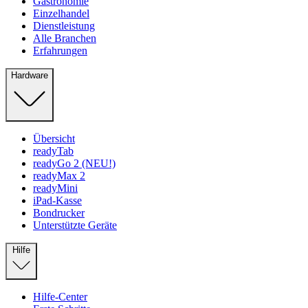
Gastronomie
Einzelhandel
Dienstleistung
Alle Branchen
Erfahrungen
Hardware
Übersicht
readyTab
readyGo 2 (NEU!)
readyMax 2
readyMini
iPad-Kasse
Bondrucker
Unterstützte Geräte
Hilfe
Hilfe-Center