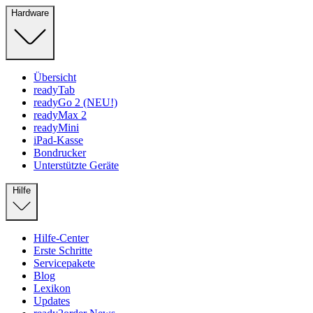
Hardware
Übersicht
readyTab
readyGo 2 (NEU!)
readyMax 2
readyMini
iPad-Kasse
Bondrucker
Unterstützte Geräte
Hilfe
Hilfe-Center
Erste Schritte
Servicepakete
Blog
Lexikon
Updates