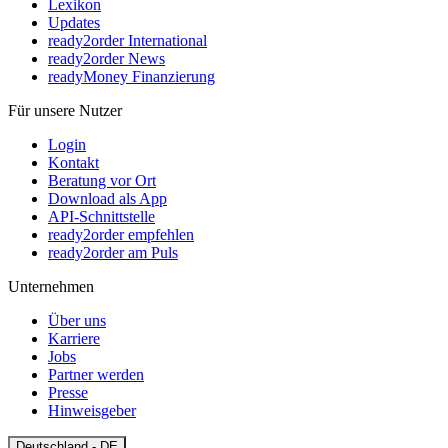
Lexikon
Updates
ready2order International
ready2order News
readyMoney Finanzierung
Für unsere Nutzer
Login
Kontakt
Beratung vor Ort
Download als App
API-Schnittstelle
ready2order empfehlen
ready2order am Puls
Unternehmen
Über uns
Karriere
Jobs
Partner werden
Presse
Hinweisgeber
Open
Deutschland - DE