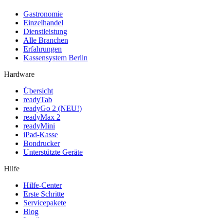
Gastronomie
Einzelhandel
Dienstleistung
Alle Branchen
Erfahrungen
Kassensystem Berlin
Hardware
Übersicht
readyTab
readyGo 2 (NEU!)
readyMax 2
readyMini
iPad-Kasse
Bondrucker
Unterstützte Geräte
Hilfe
Hilfe-Center
Erste Schritte
Servicepakete
Blog