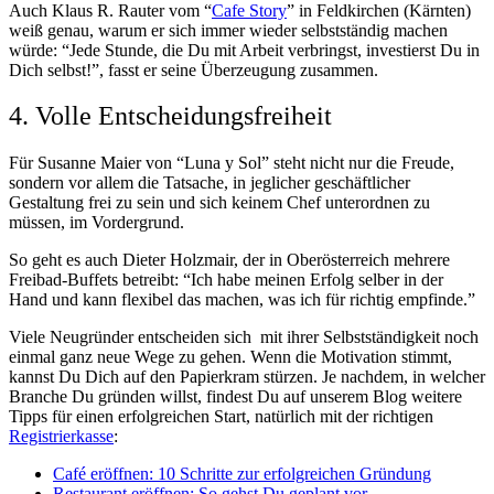
Auch Klaus R. Rauter vom “
Cafe Story
” in Feldkirchen (Kärnten)
weiß genau, warum er sich immer wieder selbstständig machen
würde: “Jede Stunde, die Du mit Arbeit verbringst, investierst Du in
Dich selbst!”, fasst er seine Überzeugung zusammen.
4. Volle Entscheidungsfreiheit
Für Susanne Maier von “Luna y Sol” steht nicht nur die Freude,
sondern vor allem die Tatsache, in jeglicher geschäftlicher
Gestaltung frei zu sein und sich keinem Chef unterordnen zu
müssen, im Vordergrund.
So geht es auch Dieter Holzmair, der in Oberösterreich mehrere
Freibad-Buffets betreibt: “Ich habe meinen Erfolg selber in der
Hand und kann flexibel das machen, was ich für richtig empfinde.”
Viele Neugründer entscheiden sich mit ihrer Selbstständigkeit noch
einmal ganz neue Wege zu gehen.
Wenn die Motivation stimmt,
kannst Du Dich auf den Papierkram stürzen. Je nachdem, in welcher
Branche Du gründen willst, findest Du auf unserem Blog weitere
Tipps für einen erfolgreichen Start,
natürlich mit der richtigen
Registrierkasse
:
Café eröffnen: 10 Schritte zur erfolgreichen Gründung
Restaurant eröffnen: So gehst Du geplant vor