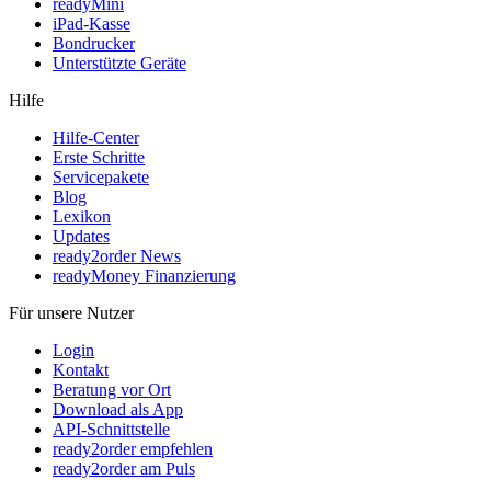
readyMini
iPad-Kasse
Bondrucker
Unterstützte Geräte
Hilfe
Hilfe-Center
Erste Schritte
Servicepakete
Blog
Lexikon
Updates
ready2order News
readyMoney Finanzierung
Für unsere Nutzer
Login
Kontakt
Beratung vor Ort
Download als App
API-Schnittstelle
ready2order empfehlen
ready2order am Puls