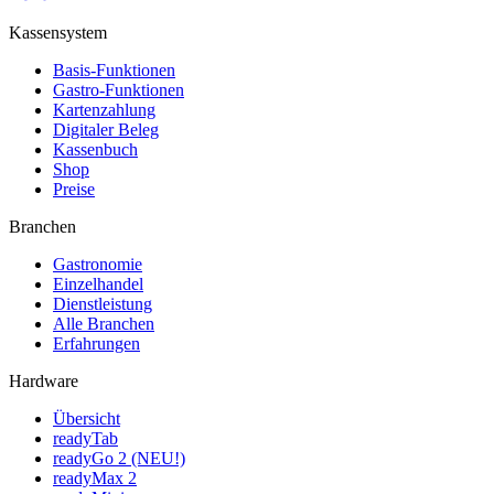
Kassensystem
Basis-Funktionen
Gastro-Funktionen
Kartenzahlung
Digitaler Beleg
Kassenbuch
Shop
Preise
Branchen
Gastronomie
Einzelhandel
Dienstleistung
Alle Branchen
Erfahrungen
Hardware
Übersicht
readyTab
readyGo 2 (NEU!)
readyMax 2