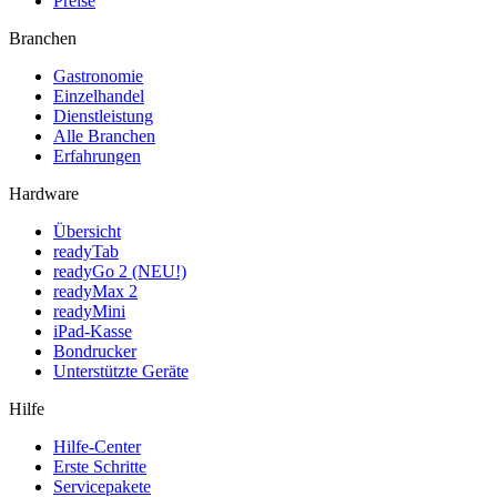
Preise
Branchen
Gastronomie
Einzelhandel
Dienstleistung
Alle Branchen
Erfahrungen
Hardware
Übersicht
readyTab
readyGo 2 (NEU!)
readyMax 2
readyMini
iPad-Kasse
Bondrucker
Unterstützte Geräte
Hilfe
Hilfe-Center
Erste Schritte
Servicepakete