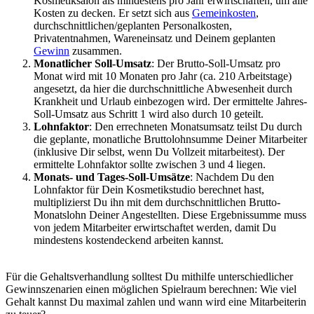
Kosmetiksalon als mindestens pro Jahr erwirtschaften, um alle
Kosten zu decken. Er setzt sich aus
Gemeinkosten
,
durchschnittlichen/geplanten Personalkosten,
Privatentnahmen, Wareneinsatz und Deinem geplanten
Gewinn
zusammen.
Monatlicher Soll-Umsatz
: Der Brutto-Soll-Umsatz pro
Monat wird mit 10 Monaten pro Jahr (ca. 210 Arbeitstage)
angesetzt, da hier die durchschnittliche Abwesenheit durch
Krankheit und Urlaub einbezogen wird. Der ermittelte Jahres-
Soll-Umsatz aus Schritt 1 wird also durch 10 geteilt.
Lohnfaktor
: Den errechneten Monatsumsatz teilst Du durch
die geplante, monatliche Bruttolohnsumme Deiner Mitarbeiter
(inklusive Dir selbst, wenn Du Vollzeit mitarbeitest). Der
ermittelte Lohnfaktor sollte zwischen 3 und 4 liegen.
Monats- und Tages-Soll-Umsätze
: Nachdem Du den
Lohnfaktor für Dein Kosmetikstudio berechnet hast,
multiplizierst Du ihn mit dem durchschnittlichen Brutto-
Monatslohn Deiner Angestellten. Diese Ergebnissumme muss
von jedem Mitarbeiter erwirtschaftet werden, damit Du
mindestens kostendeckend arbeiten kannst.
Für die Gehaltsverhandlung solltest Du mithilfe unterschiedlicher
Gewinnszenarien einen möglichen Spielraum berechnen: Wie viel
Gehalt kannst Du maximal zahlen und wann wird eine Mitarbeiterin