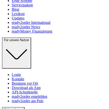
Erste Schritte
Servicepakete
Blog
Lexikon
Updates
ready2order International
ready2order News
readyMoney Finanzierung
Für unsere Nutzer
Login
Kontakt
Beratung vor Ort
Download als App
API-Schnittstelle
ready2order empfehlen
ready2order am Puls