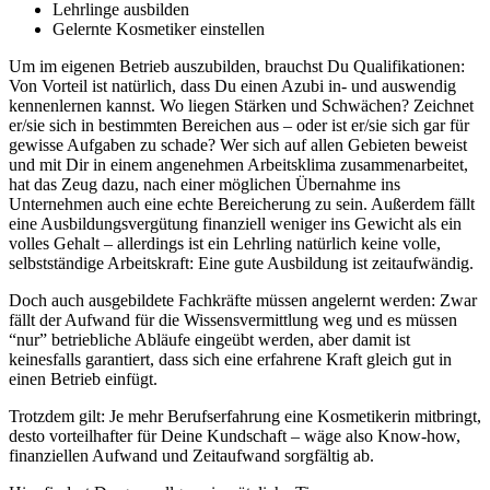
Lehrlinge ausbilden
Gelernte Kosmetiker einstellen
Um im eigenen Betrieb auszubilden, brauchst Du Qualifikationen:
Von Vorteil ist natürlich, dass Du einen Azubi in- und auswendig
kennenlernen kannst. Wo liegen Stärken und Schwächen? Zeichnet
er/sie sich in bestimmten Bereichen aus – oder ist er/sie sich gar für
gewisse Aufgaben zu schade? Wer sich auf allen Gebieten beweist
und mit Dir in einem angenehmen Arbeitsklima zusammenarbeitet,
hat das Zeug dazu, nach einer möglichen Übernahme ins
Unternehmen auch eine echte Bereicherung zu sein. Außerdem fällt
eine Ausbildungsvergütung finanziell weniger ins Gewicht als ein
volles Gehalt – allerdings ist ein Lehrling natürlich keine volle,
selbstständige Arbeitskraft:
Eine gute Ausbildung ist zeitaufwändig.
Doch auch ausgebildete Fachkräfte müssen angelernt werden: Zwar
fällt der Aufwand für die Wissensvermittlung weg und es müssen
“nur” betriebliche Abläufe eingeübt werden, aber damit ist
keinesfalls garantiert, dass sich eine erfahrene Kraft gleich gut in
einen Betrieb einfügt.
Trotzdem gilt: Je mehr Berufserfahrung eine Kosmetikerin mitbringt,
desto vorteilhafter für Deine Kundschaft – wäge also Know-how,
finanziellen Aufwand und Zeitaufwand sorgfältig ab.