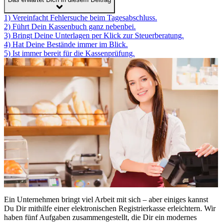
1) Vereinfacht Fehlersuche beim Tagesabschluss.
2) Führt Dein Kassenbuch ganz nebenbei.
3) Bringt Deine Unterlagen per Klick zur Steuerberatung.
4) Hat Deine Bestände immer im Blick.
5) Ist immer bereit für die Kassenprüfung.
Ein Unternehmen bringt viel Arbeit mit sich – aber einiges kannst
Du Dir mithilfe einer elektronischen Registrierkasse erleichtern. Wir
haben fünf Aufgaben zusammengestellt, die Dir ein modernes