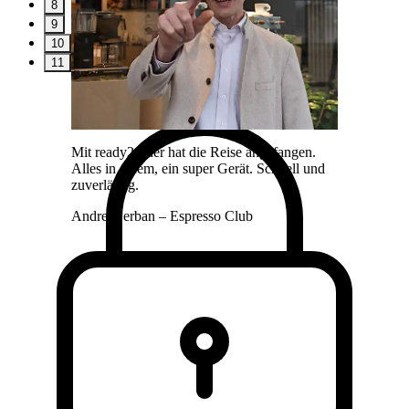
8
9
10
11
Mit ready2order hat die Reise angefangen.
Alles in einem, ein super Gerät. Schnell und
zuverlässig.
Andrei Serban
– Espresso Club