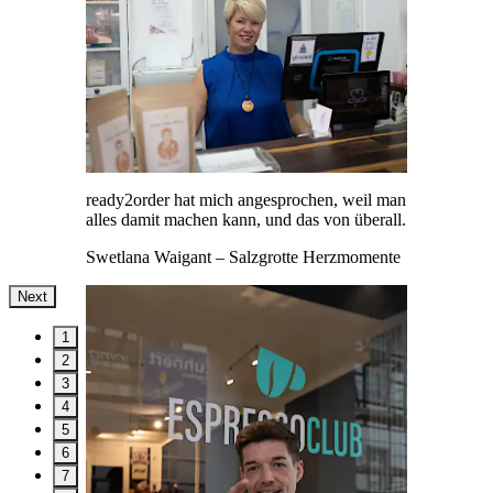
ready2order hat mich angesprochen, weil man
alles damit machen kann, und das von überall.
Swetlana Waigant
– Salzgrotte Herzmomente
Next
1
2
3
4
5
6
7