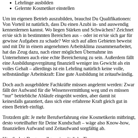
Lehrlinge ausbilden
Gelernte Kosmetiker einstellen
Um im eigenen Betrieb auszubilden, brauchst Du Qualifikationen:
Von Vorteil ist natürlich, dass Du einen Azubi in- und auswendig
kennenlernen kannst. Wo liegen Stärken und Schwächen? Zeichnet
er/sie sich in bestimmten Bereichen aus – oder ist er/sie sich gar für
gewisse Aufgaben zu schade? Wer sich auf allen Gebieten beweist
und mit Dir in einem angenehmen Arbeitsklima zusammenarbeitet,
hat das Zeug dazu, nach einer möglichen Übernahme ins
Unternehmen auch eine echte Bereicherung zu sein. Außerdem fällt
eine Ausbildungsvergütung finanziell weniger ins Gewicht als ein
volles Gehalt – allerdings ist ein Lehrling natürlich keine volle,
selbstständige Arbeitskraft:
Eine gute Ausbildung ist zeitaufwändig.
Doch auch ausgebildete Fachkräfte müssen angelernt werden: Zwar
fällt der Aufwand für die Wissensvermittlung weg und es müssen
“nur” betriebliche Abläufe eingeübt werden, aber damit ist
keinesfalls garantiert, dass sich eine erfahrene Kraft gleich gut in
einen Betrieb einfügt.
Trotzdem gilt: Je mehr Berufserfahrung eine Kosmetikerin mitbringt,
desto vorteilhafter für Deine Kundschaft – wäge also Know-how,
finanziellen Aufwand und Zeitaufwand sorgfältig ab.