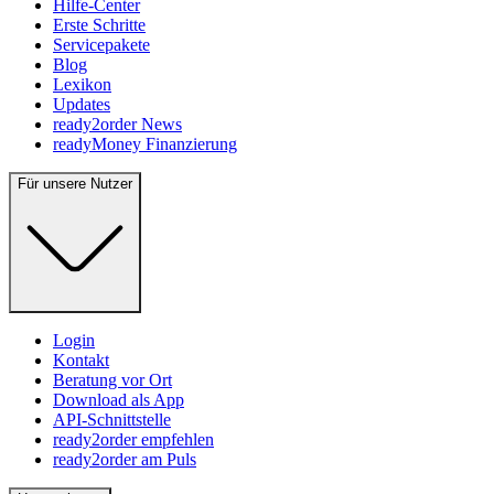
Hilfe-Center
Erste Schritte
Servicepakete
Blog
Lexikon
Updates
ready2order News
readyMoney Finanzierung
Für unsere Nutzer
Login
Kontakt
Beratung vor Ort
Download als App
API-Schnittstelle
ready2order empfehlen
ready2order am Puls