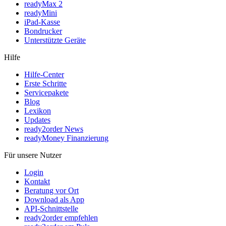
readyMax 2
readyMini
iPad-Kasse
Bondrucker
Unterstützte Geräte
Hilfe
Hilfe-Center
Erste Schritte
Servicepakete
Blog
Lexikon
Updates
ready2order News
readyMoney Finanzierung
Für unsere Nutzer
Login
Kontakt
Beratung vor Ort
Download als App
API-Schnittstelle
ready2order empfehlen