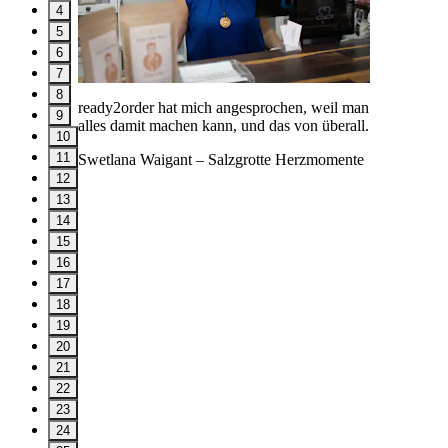
4
5
6
7
8
ready2order hat mich angesprochen, weil man
9
alles damit machen kann, und das von überall.
10
11
Swetlana Waigant
– Salzgrotte Herzmomente
12
13
14
15
16
17
18
19
20
21
22
23
24