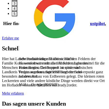
3
4
5
Hier findest Du weitere Bewertungen auf
Trustpilot
,
Google
und
Capterra
.
Erfahre mehr über unser Serviceversprechen
Schneller bei Kasse! Auf Hof Kock
Sehr funktionelle und übersichtliche
Hier hat Landwirtschaft lange Tradition:
Auf den Feldern der
Kassensoftware mit allen Anforderungen des
Familie Kock werden seit mehr als 100 Jahren Lebensmittel für die
Finanzamtes. Der Support ist spitze und
Menschen in der Region Goldenstedt im niedersächsischen
Fragen werden umgehend bearbeitet und
Landkreis Vechta angebaut. Seit 1998 liegt der Schwerpunkt ganz
beantwortet.
besonders auf dem Anbau von Erdbeeren gelegt. Die kleinen roten
Leckereien und viele andere köstliche Dinge werden direkt vor Ort
M.H.
– Google (03/2025)
im Hofladen verkauft. Natürlich mit ready2order.
Mehr erfahren
Das sagen unsere Kunden