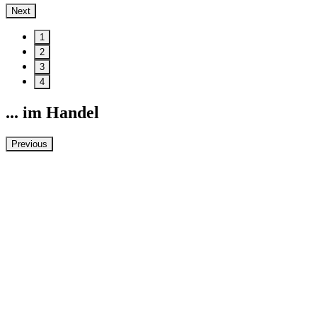
Next
1
2
3
4
... im Handel
Previous