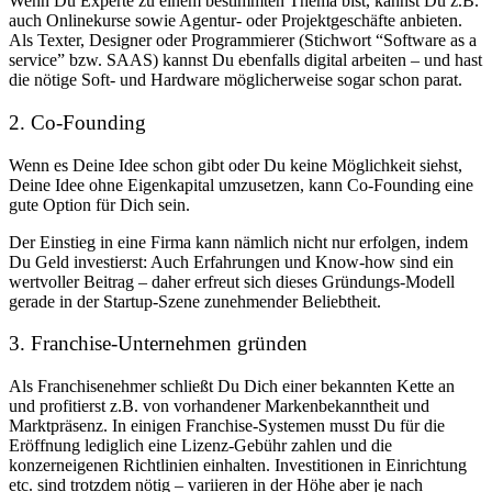
Wenn Du Experte zu einem bestimmten Thema bist, kannst Du z.B.
auch Onlinekurse sowie Agentur- oder Projektgeschäfte anbieten.
Als Texter, Designer oder Programmierer (Stichwort “Software as a
service” bzw. SAAS) kannst Du ebenfalls digital arbeiten – und hast
die nötige Soft- und Hardware möglicherweise sogar schon parat.
2. Co-Founding
Wenn es Deine Idee schon gibt oder Du keine Möglichkeit siehst,
Deine Idee ohne Eigenkapital umzusetzen, kann Co-Founding eine
gute Option für Dich sein.
Der Einstieg in eine Firma kann nämlich nicht nur erfolgen, indem
Du Geld investierst: Auch Erfahrungen und Know-how sind ein
wertvoller Beitrag – daher erfreut sich dieses Gründungs-Modell
gerade in der Startup-Szene zunehmender Beliebtheit.
3. Franchise-Unternehmen gründen
Als Franchisenehmer schließt Du Dich einer bekannten Kette an
und profitierst z.B. von vorhandener Markenbekanntheit und
Marktpräsenz. In einigen Franchise-Systemen musst Du für die
Eröffnung lediglich eine Lizenz-Gebühr zahlen und die
konzerneigenen Richtlinien einhalten. Investitionen in Einrichtung
etc. sind trotzdem nötig – variieren in der Höhe aber je nach