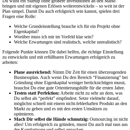
Du willst ein Startup ohne größere Investitionen an den Markt
bringen und mit eigenen Erlösen weiterentwickeln – so weit ist der
Plan simpel. Damit Du auch erfolgreich sein kannst, spielen drei
Fragen eine Rolle:
Welche Grundeinstellung brauche ich für ein Projekt ohne
Eigenkapital?
Worüber muss ich mir im Vorfeld klar sein?
Welche Erwartungen sind realistisch, welche unrealistisch?
Folgende Punkte können Dir dabei helfen, die richtige Einstellung
zu entwickeln und mit erfüllbaren Erwartungen erfolgreich zu
arbeiten:
Plane ausreichend:
Nimm Dir Zeit für einen überzeugenden
Businessplan
. Auch wenn Du den Bereich “Finanzierung” bei
Gründung ohne Eigenkapital weniger berücksichtigen musst,
brauchst Du eine gute Orientierungshilfe für die ersten Jahre.
Testen statt Perfektion:
Arbeite nicht zu sehr an dem, was
Du selbst als “perfekt” empfindest. Setze vielmehr darauf,
möglichst schnell mit einem nicht-fehlerhaften Produkt an den
Markt zu gehen und es mit den ersten Umsätzen zu
optimieren.
Mach Dir selbst die Hände schmutzig:
Outsourcing ist nicht
alles! Um erfolgreich zu gründen, musst Du auch mal raus aus
der Komfortzone und selbst anpacken.