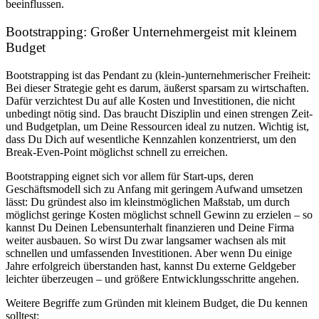
beeinflussen.
Bootstrapping: Großer Unternehmergeist mit kleinem
Budget
Bootstrapping ist das Pendant zu (klein-)unternehmerischer Freiheit:
Bei dieser Strategie geht es darum, äußerst sparsam zu wirtschaften.
Dafür verzichtest Du auf alle Kosten und Investitionen, die nicht
unbedingt nötig sind. Das braucht Disziplin und einen strengen Zeit-
und Budgetplan, um Deine Ressourcen ideal zu nutzen. Wichtig ist,
dass Du Dich auf wesentliche Kennzahlen konzentrierst, um den
Break-Even-Point
möglichst schnell zu erreichen.
Bootstrapping eignet sich vor allem für Start-ups, deren
Geschäftsmodell sich zu Anfang mit geringem Aufwand umsetzen
lässt: Du gründest also im kleinstmöglichen Maßstab, um durch
möglichst geringe
Kosten
möglichst schnell
Gewinn
zu erzielen – so
kannst Du Deinen Lebensunterhalt finanzieren und Deine Firma
weiter ausbauen. So wirst Du zwar langsamer wachsen als mit
schnellen und umfassenden Investitionen. Aber wenn Du einige
Jahre erfolgreich überstanden hast, kannst Du externe Geldgeber
leichter überzeugen – und größere Entwicklungsschritte angehen.
Weitere Begriffe zum Gründen mit kleinem Budget, die Du kennen
solltest: