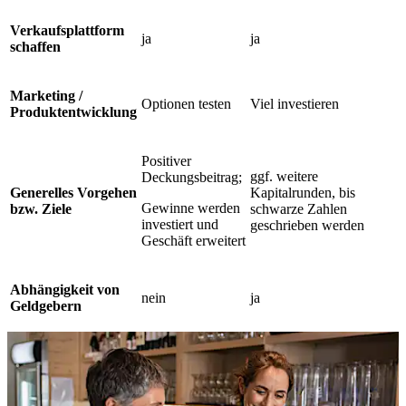
Verkaufsplattform
ja
ja
schaffen
Marketing /
Optionen testen
Viel investieren
Produktentwicklung
Positiver
ggf. weitere
Deckungsbeitrag
;
Generelles Vorgehen
Kapitalrunden, bis
Gewinne werden
bzw. Ziele
schwarze Zahlen
investiert und
geschrieben werden
Geschäft erweitert
Abhängigkeit von
nein
ja
Geldgebern