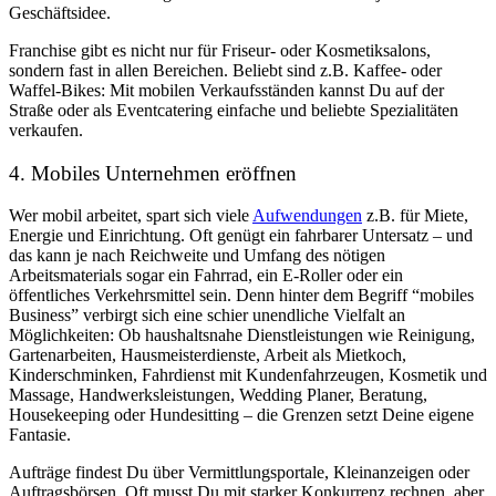
Geschäftsidee.
Franchise gibt es nicht nur für Friseur- oder Kosmetiksalons,
sondern fast in allen Bereichen. Beliebt sind z.B. Kaffee- oder
Waffel-Bikes: Mit mobilen Verkaufsständen kannst Du auf der
Straße oder als Eventcatering einfache und beliebte Spezialitäten
verkaufen.
4. Mobiles Unternehmen eröffnen
Wer mobil arbeitet, spart sich viele
Aufwendungen
z.B. für Miete,
Energie und Einrichtung. Oft genügt ein fahrbarer Untersatz – und
das kann je nach Reichweite und Umfang des nötigen
Arbeitsmaterials sogar ein Fahrrad, ein E-Roller oder ein
öffentliches Verkehrsmittel sein. Denn hinter dem Begriff “mobiles
Business” verbirgt sich eine schier unendliche Vielfalt an
Möglichkeiten: Ob haushaltsnahe Dienstleistungen wie Reinigung,
Gartenarbeiten, Hausmeisterdienste, Arbeit als Mietkoch,
Kinderschminken, Fahrdienst mit Kundenfahrzeugen, Kosmetik und
Massage, Handwerksleistungen, Wedding Planer, Beratung,
Housekeeping oder Hundesitting – die Grenzen setzt Deine eigene
Fantasie.
Aufträge findest Du über Vermittlungsportale, Kleinanzeigen oder
Auftragsbörsen. Oft musst Du mit starker Konkurrenz rechnen, aber