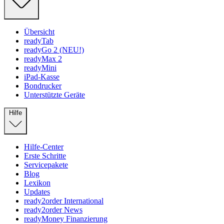
Übersicht
readyTab
readyGo 2 (NEU!)
readyMax 2
readyMini
iPad-Kasse
Bondrucker
Unterstützte Geräte
Hilfe
Hilfe-Center
Erste Schritte
Servicepakete
Blog
Lexikon
Updates
ready2order International
ready2order News
readyMoney Finanzierung