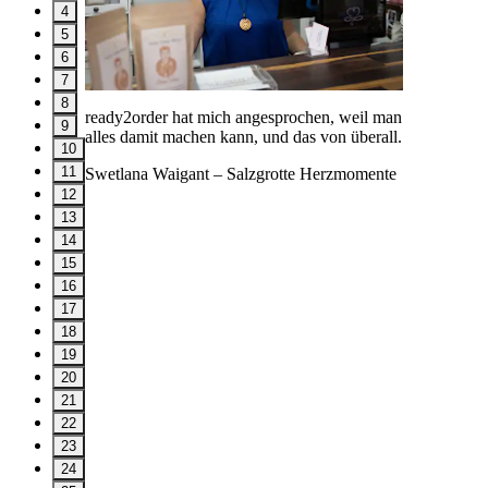
4
5
6
7
8
ready2order hat mich angesprochen, weil man
9
alles damit machen kann, und das von überall.
10
11
Swetlana Waigant
– Salzgrotte Herzmomente
12
13
14
15
16
17
18
19
20
21
22
23
24