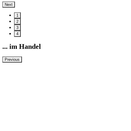
Next
1
2
3
4
... im Handel
Previous