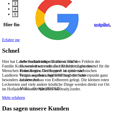
3
4
5
Hier findest Du weitere Bewertungen auf
Trustpilot
,
Google
und
Capterra
.
Erfahre mehr über unser Serviceversprechen
Schneller bei Kasse! Auf Hof Kock
Sehr funktionelle und übersichtliche
Hier hat Landwirtschaft lange Tradition:
Auf den Feldern der
Kassensoftware mit allen Anforderungen des
Familie Kock werden seit mehr als 100 Jahren Lebensmittel für die
Finanzamtes. Der Support ist spitze und
Menschen in der Region Goldenstedt im niedersächsischen
Fragen werden umgehend bearbeitet und
Landkreis Vechta angebaut. Seit 1998 liegt der Schwerpunkt ganz
beantwortet.
besonders auf dem Anbau von Erdbeeren gelegt. Die kleinen roten
Leckereien und viele andere köstliche Dinge werden direkt vor Ort
M.H.
– Google (03/2025)
im Hofladen verkauft. Natürlich mit ready2order.
Mehr erfahren
Das sagen unsere Kunden