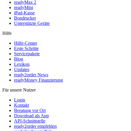
readyMax 2
readyMini
iPad-Kasse
Bondrucker
Unterstützte Geräte
Hilfe
Hilfe-Center
Erste Schritte
Servicepakete
Blog
Lexikon
Updates
ready2order News
readyMoney Finanzierung
Für unsere Nutzer
Login
Kontakt
Beratung vor Ort
Download als App
API-Schnittstelle
ready2order empfehlen