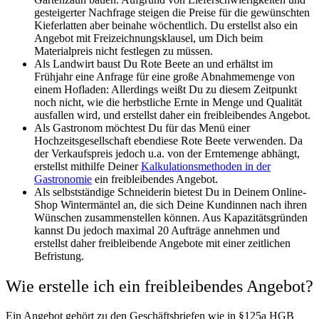
gesteigerter Nachfrage steigen die Preise für die gewünschten
Kieferlatten aber beinahe wöchentlich. Du erstellst also ein
Angebot mit Freizeichnungsklausel, um Dich beim
Materialpreis nicht festlegen zu müssen.
Als Landwirt baust Du Rote Beete an und erhältst im
Frühjahr eine Anfrage für eine große Abnahmemenge von
einem Hofladen: Allerdings weißt Du zu diesem Zeitpunkt
noch nicht, wie die herbstliche Ernte in Menge und Qualität
ausfallen wird, und erstellst daher ein freibleibendes Angebot.
Als Gastronom möchtest Du für das Menü einer
Hochzeitsgesellschaft ebendiese Rote Beete verwenden. Da
der Verkaufspreis jedoch u.a. von der Erntemenge abhängt,
erstellst mithilfe Deiner
Kalkulationsmethoden in der
Gastronomie
ein freibleibendes Angebot.
Als selbstständige Schneiderin bietest Du in Deinem Online-
Shop Wintermäntel an, die sich Deine Kundinnen nach ihren
Wünschen zusammenstellen können. Aus Kapazitätsgründen
kannst Du jedoch maximal 20 Aufträge annehmen und
erstellst daher freibleibende Angebote mit einer zeitlichen
Befristung.
Wie erstelle ich ein freibleibendes Angebot?
Ein Angebot gehört zu den Geschäftsbriefen wie in
§125a HGB