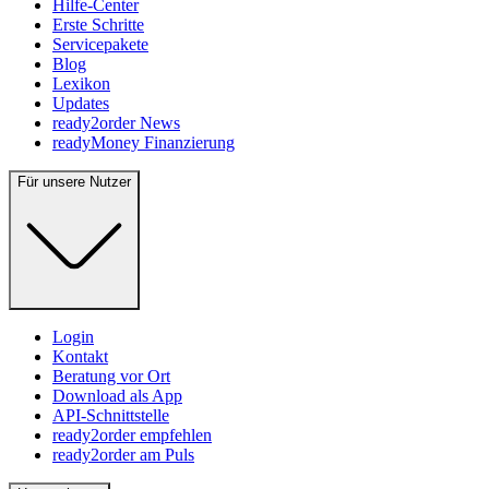
Hilfe-Center
Erste Schritte
Servicepakete
Blog
Lexikon
Updates
ready2order News
readyMoney Finanzierung
Für unsere Nutzer
Login
Kontakt
Beratung vor Ort
Download als App
API-Schnittstelle
ready2order empfehlen
ready2order am Puls