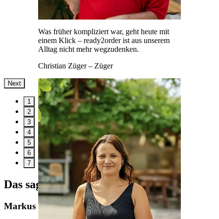
Was früher kompliziert war, geht heute mit
einem Klick – ready2order ist aus unserem
Alltag nicht mehr wegzudenken.
Christian Züger
– Züger
Next
1
2
3
4
5
6
7
Das sagt unser CEO
Markus Bernhart über ready2order