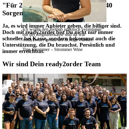
"Für 20 € mehr im Monat hast Du 40
Sorgen weniger."
Ja, es wird immer Anbieter geben, die billiger sind.
Ich wollte den Betrieb praktisch veranlagen
Doch mit ready2order bist Du nicht nur immer
mit der Registrierkasse und da war
schneller bei Kasse, sondern bekommst auch die
ready2order genau der richtige Partner.
Unterstützung, die Du brauchst. Persönlich und
Tina Strommer
– Strommer Wine
immer erreichbar.
Wir sind Dein ready2order Team