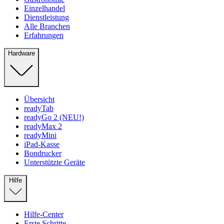
Einzelhandel
Dienstleistung
Alle Branchen
Erfahrungen
Hardware
Übersicht
readyTab
readyGo 2 (NEU!)
readyMax 2
readyMini
iPad-Kasse
Bondrucker
Unterstützte Geräte
Hilfe
Hilfe-Center
Erste Schritte