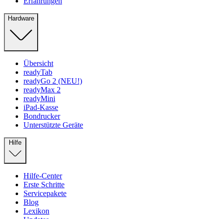
Erfahrungen
Hardware
Übersicht
readyTab
readyGo 2 (NEU!)
readyMax 2
readyMini
iPad-Kasse
Bondrucker
Unterstützte Geräte
Hilfe
Hilfe-Center
Erste Schritte
Servicepakete
Blog
Lexikon