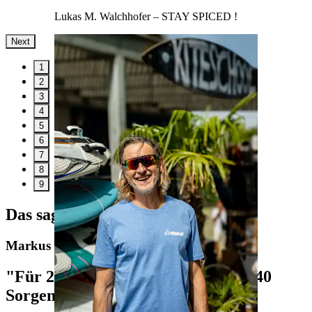
Lukas M. Walchhofer
– STAY SPICED !
Next
1
2
3
4
5
6
7
8
9
Das sagt unser CEO
Markus Bernhart über ready2order
"Für 20 € mehr im Monat hast Du 40
Sorgen weniger."