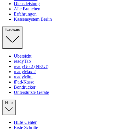
Dienstleistung
Alle Branchen
Erfahrungen
Kassensystem Berlin
Hardware
Übersicht
readyTab
readyGo 2 (NEU!)
readyMax 2
readyMini
iPad-Kasse
Bondrucker
Unterstützte Geräte
Hilfe
Hilfe-Center
Erste Schritte