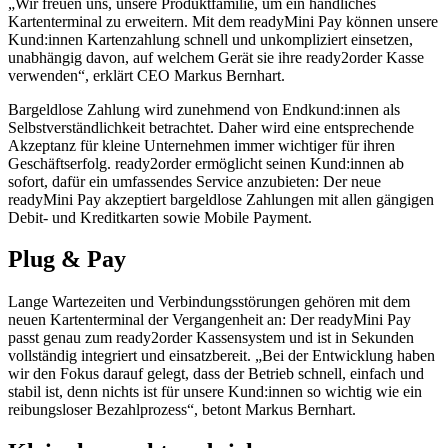
„Wir freuen uns, unsere Produktfamilie, um ein handliches
Kartenterminal zu erweitern. Mit
dem
readyMini Pay
können unsere
Kund:innen Kartenzahlung schnell und unkompliziert
einsetzen,
unabhängig davon, auf welchem Gerät sie ihre ready2order Kasse
verwenden“,
erklärt CEO Markus Bernhart.
Bargeldlose Zahlung wird zunehmend von Endkund:innen als
Selbstverständlichkeit betrachtet. Daher wird eine entsprechende
Akzeptanz für kleine Unternehmen immer wichtiger für ihren
Geschäftserfolg. ready2order ermöglicht seinen Kund:innen ab
sofort, dafür ein umfassendes Service anzubieten: Der neue
readyMini Pay
akzeptiert bargeldlose Zahlungen mit allen gängigen
Debit- und Kreditkarten sowie Mobile Payment.
Plug & Pay
Lange Wartezeiten und Verbindungsstörungen gehören mit dem
neuen Kartenterminal der Vergangenheit an: Der
readyMini Pay
passt genau zum ready2order Kassensystem und ist
in Sekunden
vollständig integriert und einsatzbereit. „Bei der Entwicklung haben
wir den
Fokus darauf gelegt, dass der Betrieb schnell, einfach und
stabil ist, denn nichts ist für unsere Kund:innen so wicht
ig wie ein
reibungsloser Bezahlprozess“, betont Markus Bernhart.