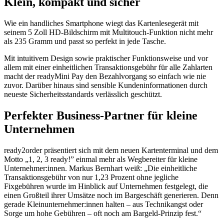
Klein, kompakt und sicher
Wie ein handliches Smartphone wiegt das Kartenlesegerät mit
seinem 5 Zoll HD-Bildschirm mit Multitouch-Funktion nicht mehr
als 235 Gramm und passt so perfekt in jede Tasche.
Mit intuitivem Design sowie praktischer Funktionsweise und vor
allem mit einer einheitlichen Transaktionsgebühr für alle Zahlarten
macht der
readyMini Pay
den Bezahlvorgang so einfach wie nie
zuvor. Darüber hinaus sind sensible Kundeninformationen durch
neueste Sicherheitsstandards verlässlich geschützt.
Perfekter Business-Partner für kleine
Unternehmen
ready2order präsentiert sich mit dem neuen Kartenterminal und dem
Motto „1, 2, 3 ready!” einmal mehr als Wegbereiter für kleine
Unternehmer:innen. Markus Bernhart weiß: „Die
einheitliche
Transaktionsgebühr von nur 1,23 Prozent ohne jegliche
Fixgebühren wurde im Hinblick auf Unternehmen festgelegt, die
einen Großteil ihrer Umsätze noch im Bargeschäft generieren. Denn
gerade Kleinunternehmer:innen halten
–
aus Technikangst oder
Sorge um hohe Gebühren
–
oft noch am Bargeld-
Prinzip fest.“