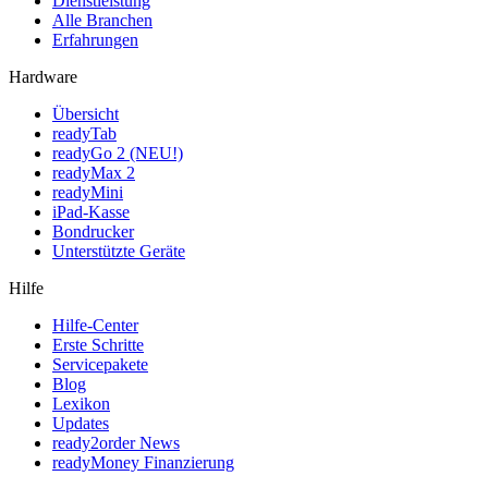
Dienstleistung
Alle Branchen
Erfahrungen
Hardware
Übersicht
readyTab
readyGo 2 (NEU!)
readyMax 2
readyMini
iPad-Kasse
Bondrucker
Unterstützte Geräte
Hilfe
Hilfe-Center
Erste Schritte
Servicepakete
Blog
Lexikon
Updates
ready2order News
readyMoney Finanzierung