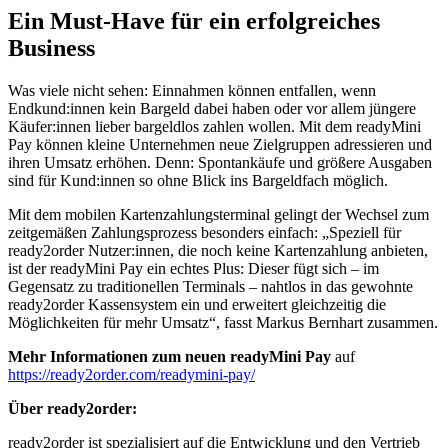
Ein Must-Have für ein erfolgreiches
Business
Was viele nicht sehen: Einnahmen können entfallen, wenn
Endkund:innen kein Bargeld dabei haben oder vor allem jüngere
Käufer:innen lieber bargeldlos zahlen wollen. Mit dem
readyMini
Pay
können kleine Unternehmen neue Zielgruppen adressieren und
ihren Umsatz erhöhen. Denn: Spontankäufe und größere Ausgaben
sind für Kund:innen so ohne Blick ins Bargeldfach möglich.
Mit dem mobilen Kartenzahlungsterminal gelingt der Wechsel zum
zeitgemäßen
Zahlungsprozess besonders einfach: „Speziell für
ready2order Nutzer:innen, die noch keine
Kartenzahlung anbieten,
ist der
readyMini Pay
ein echtes Plus: Dieser fügt sich
–
im
Gegensatz zu traditionellen Terminals
–
nahtlos in das gewohnte
ready2order Kassensystem
ein und erweitert gleichzeitig die
Möglichkeiten für mehr Umsatz“, fasst Markus Bernhart
zusammen.
Mehr Informationen zum neuen
readyMini Pay
auf
https://ready2order.com/readymini-pay/
Über ready2order:
ready2order ist spezialisiert auf die Entwicklung und den Vertrieb