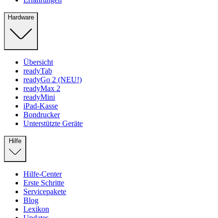
Hardware
Übersicht
readyTab
readyGo 2 (NEU!)
readyMax 2
readyMini
iPad-Kasse
Bondrucker
Unterstützte Geräte
Hilfe
Hilfe-Center
Erste Schritte
Servicepakete
Blog
Lexikon
Updates