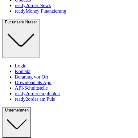
ready2order News
readyMoney Finanzierung
Für unsere Nutzer
Login
Kontakt
Beratung vor Ort
Download als App
API-Schnittstelle
ready2order empfehlen
ready2order am Puls
Unternehmen