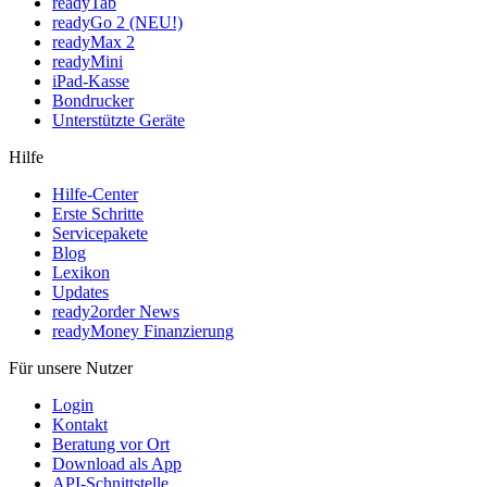
readyTab
readyGo 2 (NEU!)
readyMax 2
readyMini
iPad-Kasse
Bondrucker
Unterstützte Geräte
Hilfe
Hilfe-Center
Erste Schritte
Servicepakete
Blog
Lexikon
Updates
ready2order News
readyMoney Finanzierung
Für unsere Nutzer
Login
Kontakt
Beratung vor Ort
Download als App
API-Schnittstelle