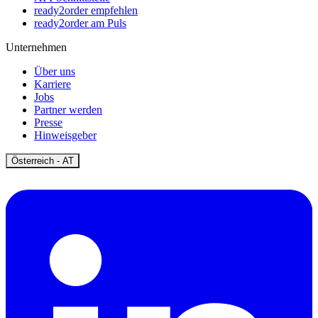
ready2order empfehlen
ready2order am Puls
Unternehmen
Über uns
Karriere
Jobs
Partner werden
Presse
Hinweisgeber
Open
Österreich - AT