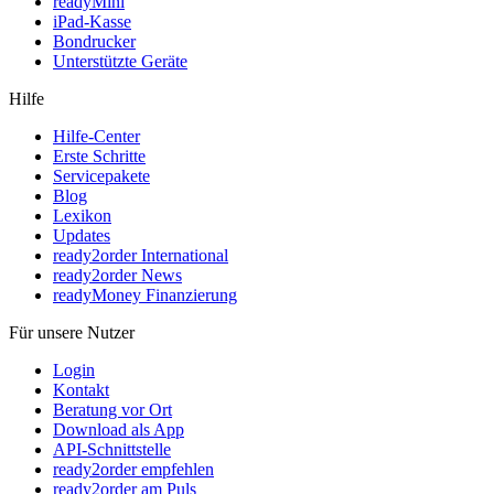
readyMini
iPad-Kasse
Bondrucker
Unterstützte Geräte
Hilfe
Hilfe-Center
Erste Schritte
Servicepakete
Blog
Lexikon
Updates
ready2order International
ready2order News
readyMoney Finanzierung
Für unsere Nutzer
Login
Kontakt
Beratung vor Ort
Download als App
API-Schnittstelle
ready2order empfehlen
ready2order am Puls