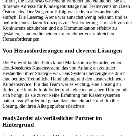
GmbH, die LaserMaxx-Arena in Parndorf und etablierten sie als
führende Adresse für Kindergeburtstage und Teamevents im Osten
Österreichs. Der Weg zum Erfolg war jedoch alles andere als
einfach. Die Lasertag-Arena war zunächst wenig bekannt, und es
bedurfte eines klaren Konzepts zur Positionierung. Um sich von der
Konkurrenz abzuheben und die Kommunikation effektiv zu
gestalten, standen die beiden Unternehmer vor zahlreichen
Herausforderungen.
Von Herausforderungen und cleveren Lösungen
Die Antwort fanden Patrick und Markus in ready2order, einem
cloud-basiertes Kassensystem, das von Anfang an zentraler
Bestandteil ihrer Strategie war. Das System überzeugte sie durch
eine benutzerfreundliche Handhabung und den ausgezeichneten
Kundenservice. Für das Team war es wichtig, eine Lösung zu
finden, die intuitiv funktioniert und keine technischen Hürden mit
sich bringt, da sie zuvor keine Erfahrung mit Kassensystemen
hatten. ready2order bot genau das: eine einfache und flexible
Lösung, die ihren Alltag spürbar erleichtert.
ready2order als verlässlicher Partner im
Hintergrund