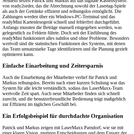
Seitdem setzen Patrick und Markus auf das digitale Kassensystem
von ready2order, das die Abrechnung sowohl der Lasertag-Spiele
als auch der Getränke effizient und reibungslos ermöglicht. Die
Zahlungen werden über ein Windows-PC-Terminal und das
readyMini Kartenlesegerät schnell und fehlerfrei durchgeführt.
Anfangs mussten die Beträge manuell eingegeben werden, was
gelegentlich zu Fehlern führte. Doch seit der Einführung des
readyMini funktioniert alles nahtlos und ohne Probleme. Besonders
wertvoll sind die statistischen Funktionen des Systems, mit denen
das Team umsatzstarke Tage identifizieren und die Planung gezielt
optimieren kann.
Einfache Einarbeitung und Zeitersparnis
Auch die Einarbeitung der Mitarbeiter verlief für Patrick und
Markus reibungslos. Bereits nach einer kurzen Schulung war das
System für alle leicht verständlich, sodass das LaserMaxx-Team
wertvolle Zeit spart. Auch neue Mitarbeiter finden sich schnell
zurecht, und die benutzerfreundliche Bedienung trägt maßgeblich
zur Effizienz im täglichen Geschäft bei.
Ein Erfolgsbeispiel für durchdachte Organisation
Patrick und Markus zeigen mit LaserMaxx Parndorf, wie sie mit
einer klaren Vision, mutigen Entscheidungen und dem Einsatz der