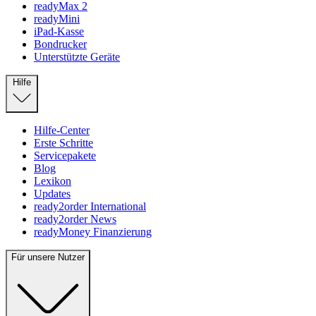
readyMax 2
readyMini
iPad-Kasse
Bondrucker
Unterstützte Geräte
Hilfe
Hilfe-Center
Erste Schritte
Servicepakete
Blog
Lexikon
Updates
ready2order International
ready2order News
readyMoney Finanzierung
Für unsere Nutzer