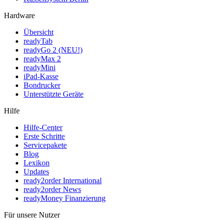
Hardware
Übersicht
readyTab
readyGo 2 (NEU!)
readyMax 2
readyMini
iPad-Kasse
Bondrucker
Unterstützte Geräte
Hilfe
Hilfe-Center
Erste Schritte
Servicepakete
Blog
Lexikon
Updates
ready2order International
ready2order News
readyMoney Finanzierung
Für unsere Nutzer