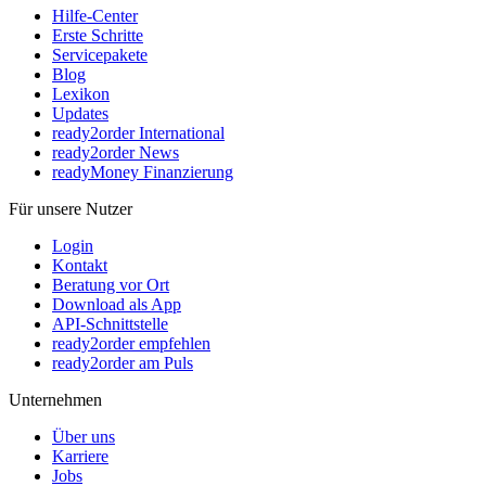
Hilfe-Center
Erste Schritte
Servicepakete
Blog
Lexikon
Updates
ready2order International
ready2order News
readyMoney Finanzierung
Für unsere Nutzer
Login
Kontakt
Beratung vor Ort
Download als App
API-Schnittstelle
ready2order empfehlen
ready2order am Puls
Unternehmen
Über uns
Karriere
Jobs