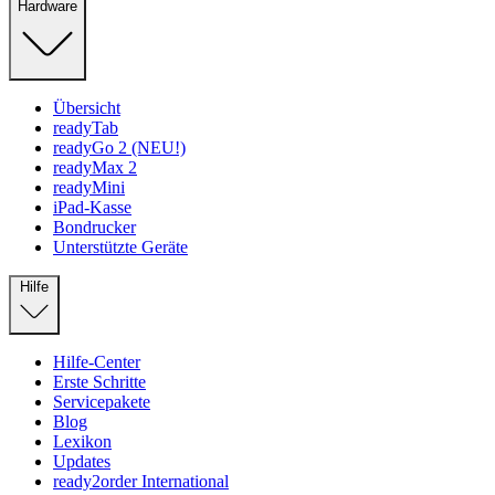
Hardware
Übersicht
readyTab
readyGo 2 (NEU!)
readyMax 2
readyMini
iPad-Kasse
Bondrucker
Unterstützte Geräte
Hilfe
Hilfe-Center
Erste Schritte
Servicepakete
Blog
Lexikon
Updates
ready2order International