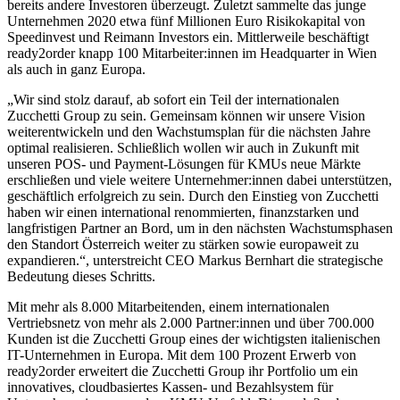
bereits andere Investoren überzeugt.
Zuletzt sammelte das junge
Unternehmen 2020 etwa fünf Millionen Euro Risikokapital von
Speedinvest und Reimann Investors ein. Mittlerweile beschäftigt
ready2order knapp 100
Mitarbeiter:innen im Headquarter in Wien
als auch in ganz Europa.
„Wir sind stolz darauf, ab sofort ein Teil der internationalen
Zucchetti Group zu sein.
Gemeinsam können wir unsere Vision
weiterentwickeln und den Wachstumsplan für die
nächsten Jahre
optimal realisieren. Schließlich wollen wir auch in Zukunft mit
unseren POS-
und Payment-Lösungen für KMUs neue Märkte
erschließen und viele weitere
Unternehmer:innen dabei unterstützen,
geschäftlich erfolgreich zu sein. Durch den Einstieg
von Zucchetti
haben wir einen international renommierten, finanzstarken und
langfristigen
Partner an Bord, um in den nächsten Wachstumsphasen
den Standort Österreich weiter zu
stärken sowie europaweit zu
expandieren.“, unterstreicht CEO Markus Bernhart die
strategische
Bedeutung dieses Schritts.
Mit mehr als 8.000 Mitarbeitenden, einem internationalen
Vertriebsnetz von mehr als 2.000
Partner:innen und über 700.000
Kunden ist die Zucchetti Group eines der wichtigsten
italienischen
IT-Unternehmen in Europa. Mit dem 100 Prozent Erwerb von
ready2order
erweitert die Zucchetti Group ihr Portfolio um ein
innovatives, cloudbasiertes Kassen- und
Bezahlsystem für