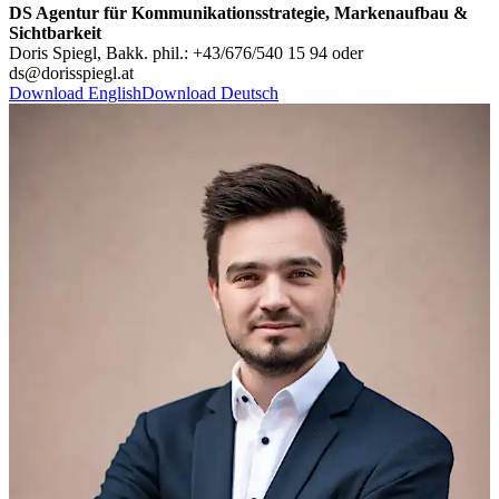
DS Agentur für Kommunikationsstrategie, Markenaufbau &
Sichtbarkeit
Doris Spiegl, Bakk. phil.: +43/676/540 15 94 oder
ds@dorisspiegl.at
Download English
Download Deutsch