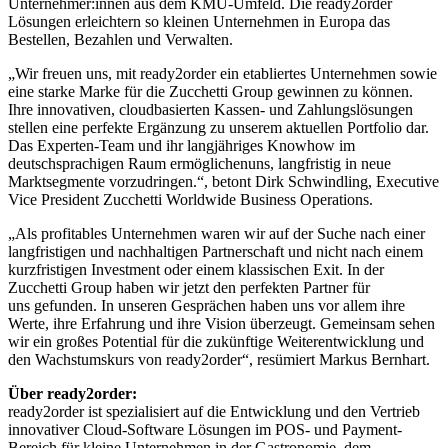
Unternehmer:innen aus dem KMU-Umfeld. Die ready2order
Lösungen
erleichtern so kleinen Unternehmen in Europa das
Bestellen, Bezahlen und Verwalten.
„Wir freuen uns, mit ready2order ein etabliertes Unternehmen sowie
eine starke Marke für
die Zucchetti Group gewinnen zu können.
Ihre innovativen, cloudbasierten Kassen- und
Zahlungslösungen
stellen eine perfekte Ergänzung zu unserem aktuellen Portfolio dar.
Das
Experten-Team und ihr langjähriges Knowhow im
deutschsprachigen Raum ermöglichen
uns, langfristig in neue
Marktsegmente vorzudringen.“, betont Dirk Schwindling, Executive
Vice President Zucchetti Worldwide Business Operations.
„Als profitables Unternehmen waren wir auf der Suche nach einer
langfristigen und
nachhaltigen Partnerschaft und nicht nach einem
kurzfristigen Investment oder einem
klassischen Exit. In der
Zucchetti Group haben wir jetzt den perfekten Partner für
uns
gefunden. In unseren Gesprächen haben uns vor allem ihre
Werte, ihre Erfahrung und ihre
Vision überzeugt. Gemeinsam sehen
wir ein großes Potential für die zukünftige
Weiterentwicklung und
den Wachstumskurs von ready2order“, resümiert Markus Bernhart.
Über ready2order:
ready2order ist spezialisiert auf die Entwicklung und den Vertrieb
innovativer Cloud-Software Lösungen im POS- und Payment-
Bereich für kleine Unternehmen in der Gastronomie, dem