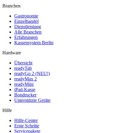
Branchen
Gastronomie
Einzelhandel
Dienstleistung
Alle Branchen
Erfahrungen
Kassensystem Berlin
Hardware
Übersicht
readyTab
readyGo 2 (NEU!)
readyMax 2
readyMini
iPad-Kasse
Bondrucker
Unterstützte Geräte
Hilfe
Hilfe-Center
Erste Schritte
Servicepakete