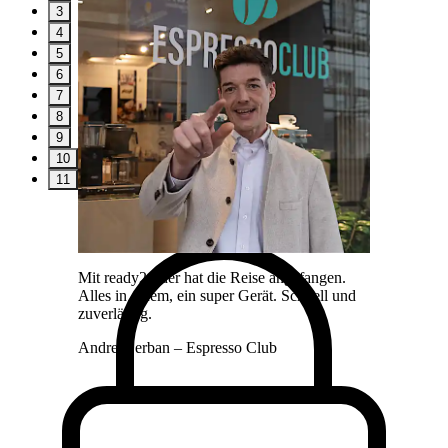
3
4
5
6
7
8
9
10
11
Mit ready2order hat die Reise angefangen.
Alles in einem, ein super Gerät. Schnell und
zuverlässig.
Andrei Serban
– Espresso Club