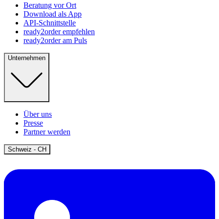
Beratung vor Ort
Download als App
API-Schnittstelle
ready2order empfehlen
ready2order am Puls
Unternehmen
Über uns
Presse
Partner werden
Open
Schweiz - CH