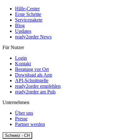
Hilfe-Center
Erste Schritte
Servicepakete
Blog
Updates
ready2order News
Für Nutzer
Login
Kontakt
Beratung vor Ort
Download als App
API-Schnittstelle
ready2order empfehlen
ready2order am Puls
Unternehmen
Über uns
Presse
Partner werden
Open
Schweiz - CH